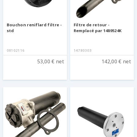
Bouchon reniflard filtre -
Filtre de retour -
std
Remplacé par 1489524K
08102116
14780303
53,00 € net
142,00 € net