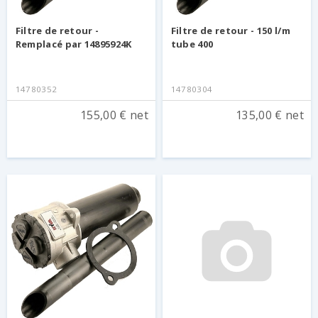
Filtre de retour -
Filtre de retour - 150 l/m
Remplacé par 14895924K
tube 400
14780352
14780304
155,00 € net
135,00 € net