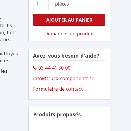
pièces
e
AJOUTER AU PANIER
é. Ils
n, tant
Demander un produit
voirs
e
nettoyés
Avez-vous besoin d'aide?
ites.
03 44 41 50 00
 les
info@truck-components.fr
Formulaire de contact
Produits proposés